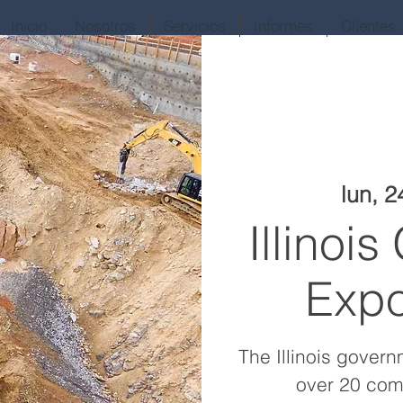
Inicio
Nosotros
Servicios
Informes
Clientes
lun, 2
Illinoi
Exp
The Illinois govern
over 20 com