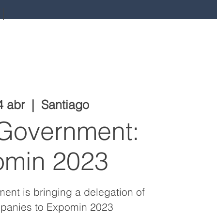
4 abr
  |  
Santiago
s Government:
omin 2023
ment is bringing a delegation of
panies to Expomin 2023